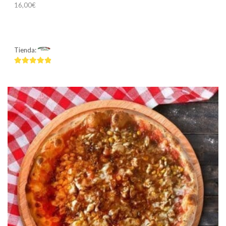
16,00
€
Tienda:
Mamma Mía
4.75
de 5