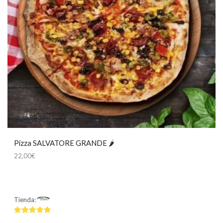
Pizza SALVATORE GRANDE 🌶
22,00
€
Tienda:
Mamma Mía
4.75
de 5