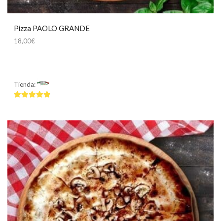
Pizza PAOLO GRANDE
18,00
€
Tienda:
Mamma Mía
4.75
de 5