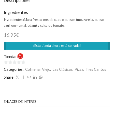
Descripciones
Ingredientes
Ingredientes::
Masa fresca, mezcla cuatro quesos (mozzarella, queso
azul, emmental, edam) y salsa de tomate.
16,95
€
¡Esta tienda ahora está cerrada!
Tienda:
Telepizza
0
Categories:
Colmenar Viejo
,
Las Clásicas
,
Pizza
,
Tres Cantos
de
Share:
5
ENLACES DE INTERÉS