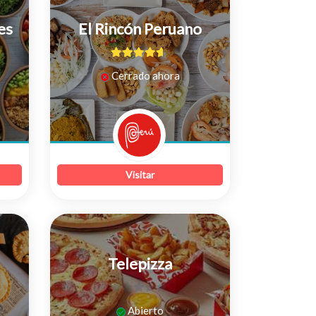
es
El Rincón Peruano
4.5
de 5
Cerrado ahora
Visitar
Telepizza
0
Abierto