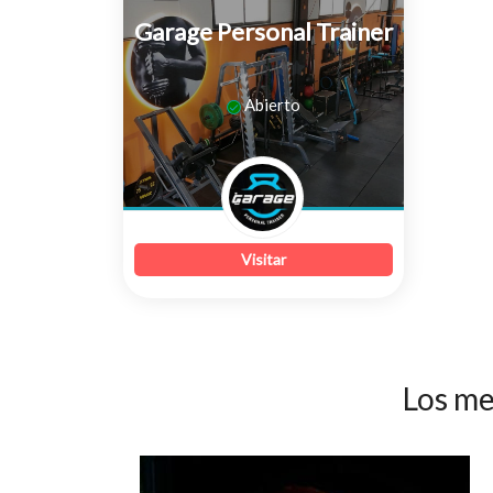
Garage Personal Trainer
0
Abierto
de
5
Visitar
Los me