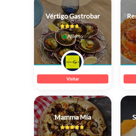
Vértigo Gastrobar
Re
3.63
de 5
Abierto
Visitar
Mamma Mía
S
4.75
de 5