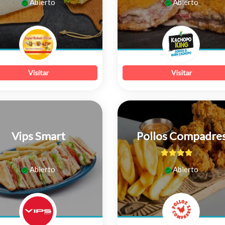
Abierto
Abierto
de
5
Visitar
Visitar
Vips Smart
Pollos Compadre
0
3.75
de 5
Abierto
Abierto
de
5