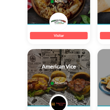
Abierto
Visitar
American Vice
0
Abierto
de
5