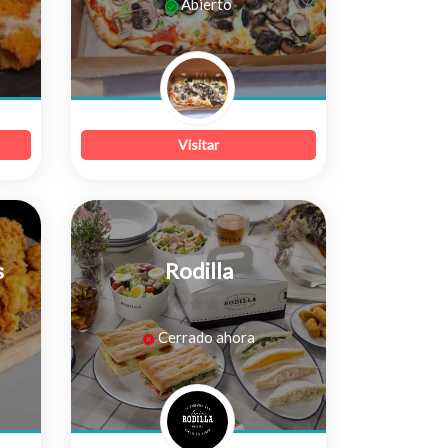
Abierto
de
5
Visitar
s
Rodilla
0
Cerrado ahora
de
5