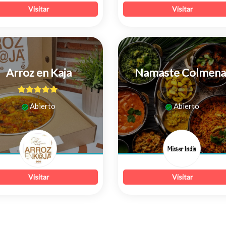
Visitar
Visitar
Arroz en Kaja
Namaste Colmena
4.93
de 5
0
Abierto
Abierto
de
5
Visitar
Visitar