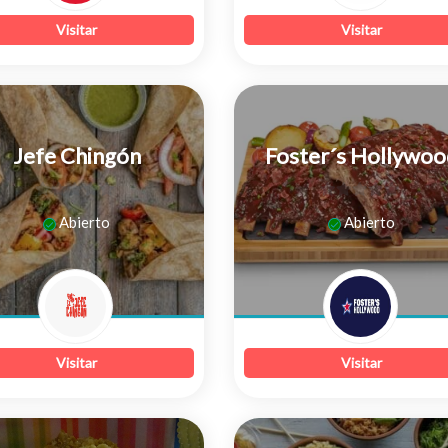
Visitar
Visitar
Jefe Chingón
Foster´s Hollywoo
0
0
Abierto
Abierto
de
de
5
5
Visitar
Visitar