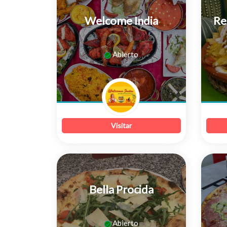
Welcome India
Re
0
Abierto
de
5
Visitar
Bella Procida
0
Abierto