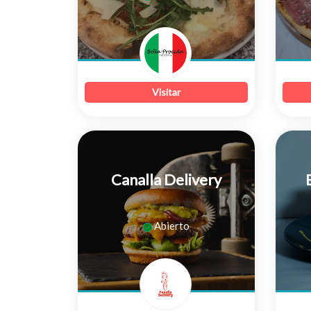
de
5
Visitar
Canalla Delivery
0
Abierto
de
5