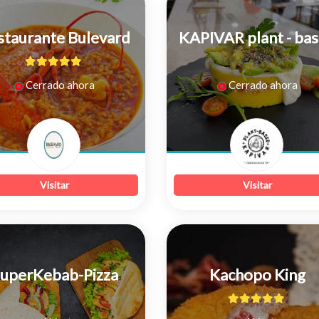
staurante Bulevard
KAPIVAR plant - ba
5
de 5
0
Cerrado ahora
Cerrado ahora
de
5
Visitar
Visitar
uperKebab-Pizza
Kachopo King
0
5
de 5