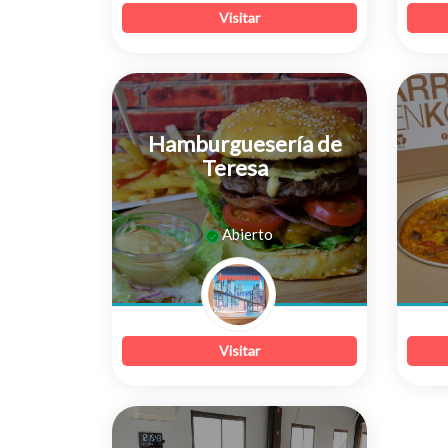
Visitar
Hamburguesería de
Teresa
0
Abierto
de
5
Visitar