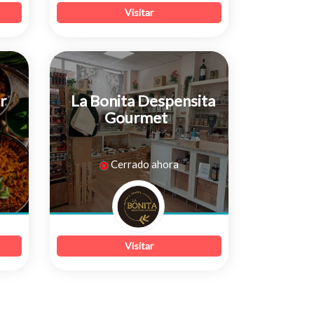
Visitar
r
La Bonita Despensita
Gourmet
0
Cerrado ahora
de
5
Visitar