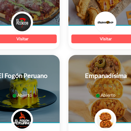
de
5
Visitar
Visitar
El Fogón Peruano
Empanadísima
0
0
Abierto
Abierto
de
de
5
5