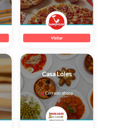
de
5
Visitar
Casa Loles
0
Cerrado ahora
de
5