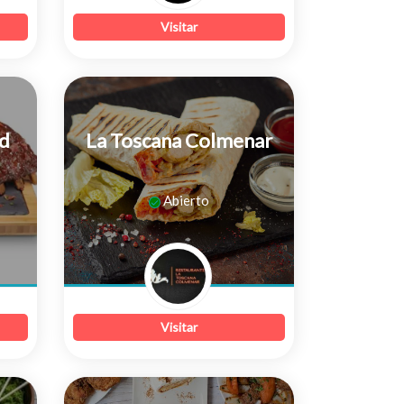
Visitar
d
La Toscana Colmenar
0
Abierto
de
5
Visitar