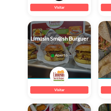
Visitar
Limusin Sm@sh Burguer
0
Abierto
de
5
Visitar