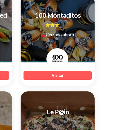
sed
100 Montaditos
3
de 5
Cerrado ahora
Visitar
Le P@in
0