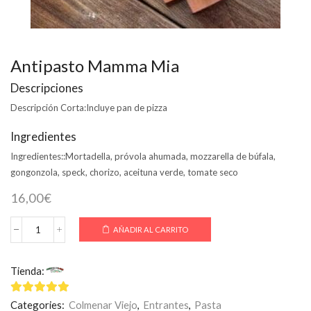
Antipasto Mamma Mia
Descripciones
Descripción Corta:
Incluye pan de pizza
Ingredientes
Ingredientes::
Mortadella, próvola ahumada, mozzarella de búfala,
gongonzola, speck, chorizo, aceituna verde, tomate seco
16,00
€
AÑADIR AL CARRITO
Antipasto
Mamma
Mia
Tienda:
Mamma Mía
cantidad
4.75
de 5
Categories:
Colmenar Viejo
,
Entrantes
,
Pasta