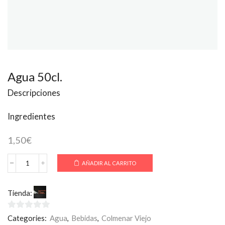
Agua 50cl.
Descripciones
Ingredientes
1,50
€
AÑADIR AL CARRITO
Agua
50cl.
cantidad
Tienda:
La Toscana Colmenar
0
Categories:
Agua
,
Bebidas
,
Colmenar Viejo