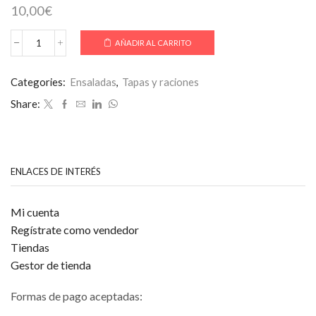
10,00
€
AÑADIR AL CARRITO
Alemana
(La
clásica:
Categories:
Ensaladas
,
Tapas y raciones
patata,
salchicha,
Share:
pepinillo,
cebollita
roja
y
un
ENLACES DE INTERÉS
aliño
especial
de
Mi cuenta
suave
mostaza)
Regístrate como vendedor
cantidad
Tiendas
Gestor de tienda
Formas de pago aceptadas: