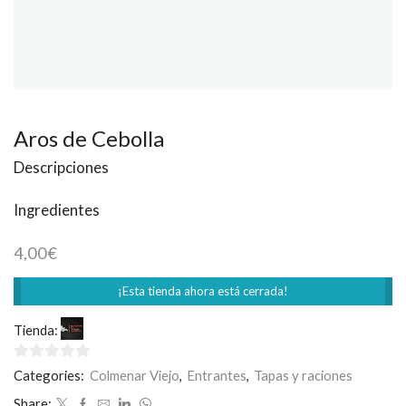
Aros de Cebolla
Descripciones
Ingredientes
4,00
€
¡Esta tienda ahora está cerrada!
Tienda:
La Toscana Colmenar
0
Categories:
Colmenar Viejo
,
Entrantes
,
Tapas y raciones
de
Share: