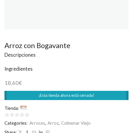
Arroz con Bogavante
Descripciones
Ingredientes
18,60
€
¡Esta tienda ahora está cerrada!
Tienda:
Casa Loles
0
Categories:
Arroces
,
Arroz
,
Colmenar Viejo
de
Share: