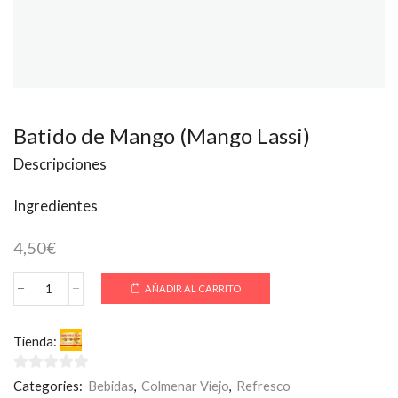
Batido de Mango (Mango Lassi)
Descripciones
Ingredientes
4,50
€
AÑADIR AL CARRITO
Batido
de
Mango
Tienda:
SuperKebab-Pizza
(Mango
Lassi)
cantidad
0
Categories:
Bebidas
,
Colmenar Viejo
,
Refresco