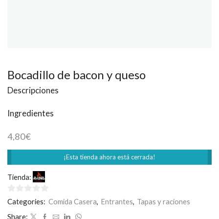
Bocadillo de bacon y queso
Descripciones
Ingredientes
4,80
€
¡Esta tienda ahora está cerrada!
Tienda:
El Fogón Peruano
0
Categories:
Comida Casera
,
Entrantes
,
Tapas y raciones
de
Share: