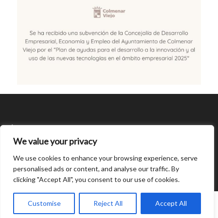
SÍGUENOS
We value your privacy
CONDICIONES DE USO
We use cookies to enhance your browsing experience, serve
personalised ads or content, and analyse our traffic. By
clicking "Accept All", you consent to our use of cookies.
Open
chaty
0
Customise
Reject All
Accept All
© Created by
8theme
- Power Elite ThemeForest Author.
Home
INICIAR SESIÓN
Cart