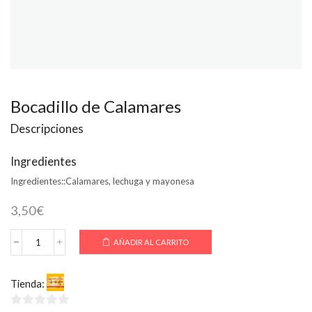
Bocadillo de Calamares
Descripciones
Ingredientes
Ingredientes::
Calamares, lechuga y mayonesa
3,50
€
AÑADIR AL CARRITO
Bocadillo
de
Calamares
Tienda:
SuperKebab-Pizza
cantidad