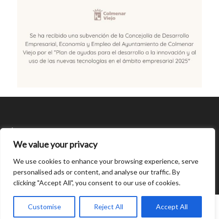
SÍGUENOS
We value your privacy
CONDICIONES DE USO
We use cookies to enhance your browsing experience, serve
personalised ads or content, and analyse our traffic. By
clicking "Accept All", you consent to our use of cookies.
Open
chaty
0
Customise
Reject All
Accept All
© Created by
8theme
- Power Elite ThemeForest Author.
Home
INICIAR SESIÓN
Cart