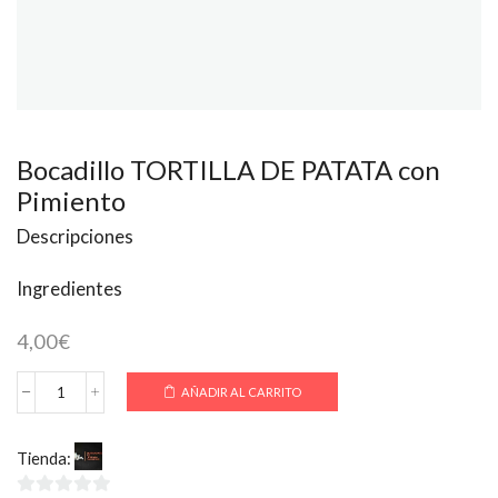
Bocadillo TORTILLA DE PATATA con
Pimiento
Descripciones
Ingredientes
4,00
€
AÑADIR AL CARRITO
Bocadillo
TORTILLA
DE
Tienda:
La Toscana Colmenar
PATATA
con