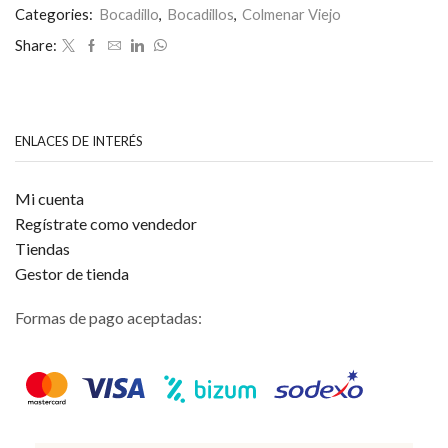
Pimiento
0
Categories:
Bocadillo
,
Bocadillos
,
Colmenar Viejo
cantidad
de
Share:
5
ENLACES DE INTERÉS
Mi cuenta
Regístrate como vendedor
Tiendas
Gestor de tienda
Formas de pago aceptadas: