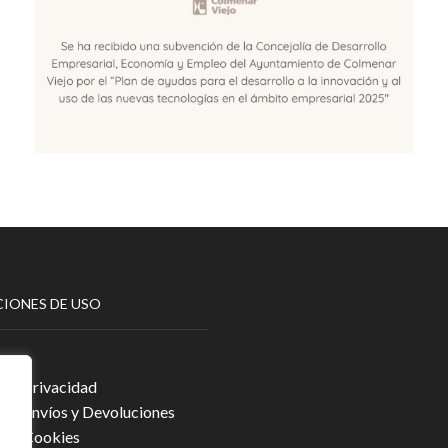
IONES DE USO
egal
a de Privacidad
a de Envíos y Devoluciones
a de Cookies