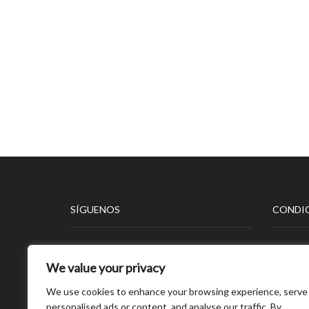
SÍGUENOS
CONDIC
Aviso L
We value your privacy
Polític
Polític
We use cookies to enhance your browsing experience, serve
Polític
personalised ads or content, and analyse our traffic. By