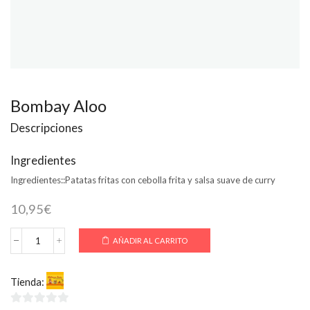
Bombay Aloo
Descripciones
Ingredientes
Ingredientes::
Patatas fritas con cebolla frita y salsa suave de curry
10,95
€
AÑADIR AL CARRITO
Bombay
Aloo
cantidad
Tienda:
Welcome India