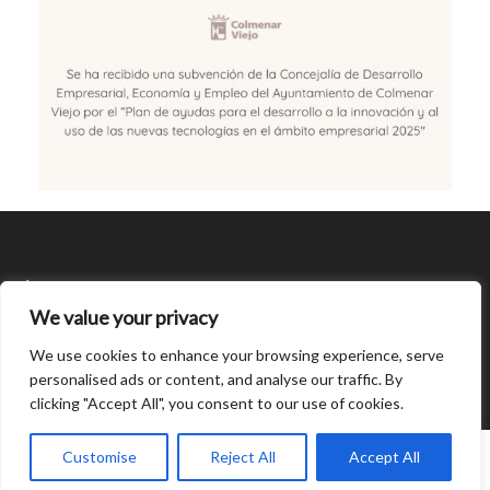
SÍGUENOS
We value your privacy
CONDICIONES DE USO
We use cookies to enhance your browsing experience, serve
personalised ads or content, and analyse our traffic. By
clicking "Accept All", you consent to our use of cookies.
Open
chaty
0
Customise
Reject All
Accept All
© Created by
8theme
- Power Elite ThemeForest Author.
Home
INICIAR SESIÓN
Cart