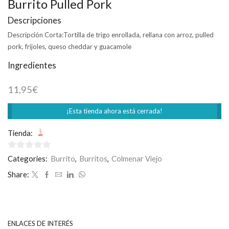
Burrito Pulled Pork
Descripciones
Descripción Corta:
Tortilla de trigo enrollada, rellana con arroz, pulled
pork, frijoles, queso cheddar y guacamole
Ingredientes
11,95
€
¡Esta tienda ahora está cerrada!
Tienda:
Canalla Delivery
0
Categories:
Burrito
,
Burritos
,
Colmenar Viejo
de
Share:
5
ENLACES DE INTERÉS