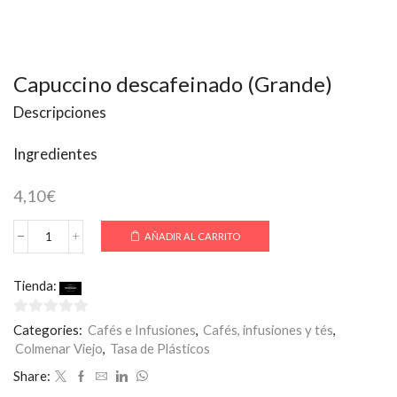
Capuccino descafeinado (Grande)
Descripciones
Ingredientes
4,10
€
AÑADIR AL CARRITO
Capuccino
descafeinado
(Grande)
Tienda:
Rodilla
cantidad
0
Categories:
Cafés e Infusiones
,
Cafés, infusiones y tés
,
de
Colmenar Viejo
,
Tasa de Plásticos
5
Share: