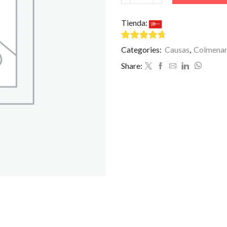
de
Atún
Tienda:
El Rincón Peruano
cantidad
4.5
de 5
Categories:
Causas
,
Colmenar
Share: