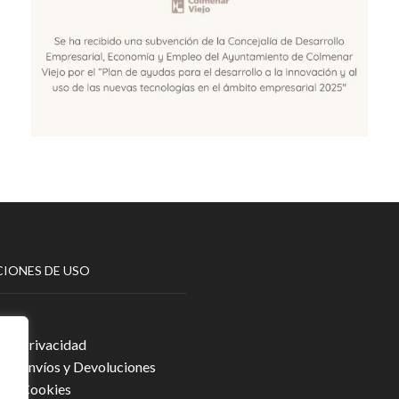
IONES DE USO
egal
a de Privacidad
a de Envíos y Devoluciones
a de Cookies