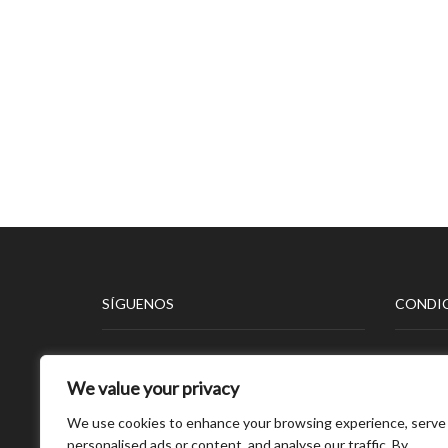
SÍGUENOS
CONDIC
Aviso L
We value your privacy
Polític
Polític
We use cookies to enhance your browsing experience, serve
Polític
personalised ads or content, and analyse our traffic. By