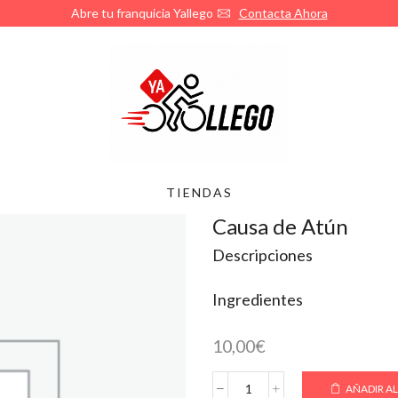
Abre tu franquicia Yallego
Contacta Ahora
TIENDAS
Causa de Atún
Descripciones
Ingredientes
10,00
€
AÑADIR AL
Causa