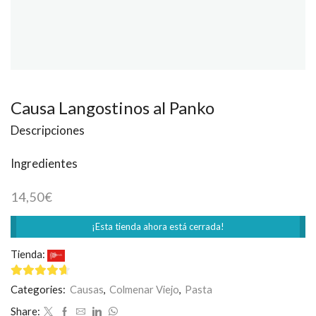
Causa Langostinos al Panko
Descripciones
Ingredientes
14,50
€
¡Esta tienda ahora está cerrada!
Tienda:
El Rincón Peruano
4.5
de 5
Categories:
Causas
,
Colmenar Viejo
,
Pasta
Share: