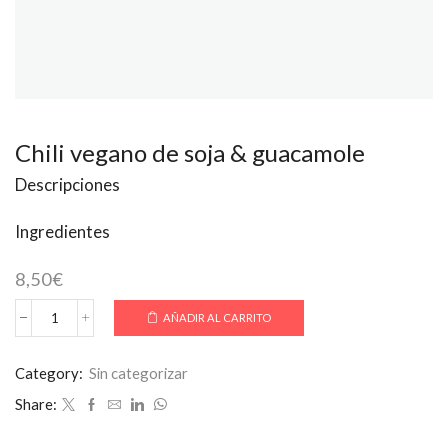
Chili vegano de soja & guacamole
Descripciones
Ingredientes
8,50
€
AÑADIR AL CARRITO
Chili
vegano
de
Category:
Sin categorizar
soja
&
Share:
guacamole
cantidad