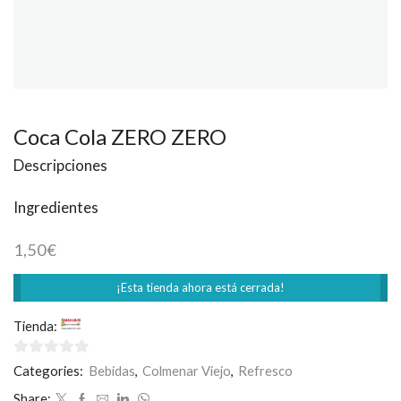
Coca Cola ZERO ZERO
Descripciones
Ingredientes
1,50
€
¡Esta tienda ahora está cerrada!
Tienda:
Casa Loles
0
Categories:
Bebidas
,
Colmenar Viejo
,
Refresco
de
Share: