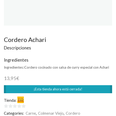
Cordero Achari
Descripciones
Ingredientes
Ingredientes::
Cordero cocinado con salsa de curry especial con Achari
13,95
€
¡Esta tienda ahora está cerrada!
Tienda:
Welcome India
0
Categories:
Carne
,
Colmenar Viejo
,
Cordero