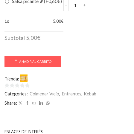
Salsa picante 🌶 (+
0,60
€
)
Croquetas
(10ud)
cantidad
1x
5,00€
Subtotal
5,00€
AÑADIR AL CARRITO
Tienda:
SuperKebab-Pizza
0
Categories:
Colmenar Viejo
,
Entrantes
,
Kebab
de
Share:
5
ENLACES DE INTERÉS