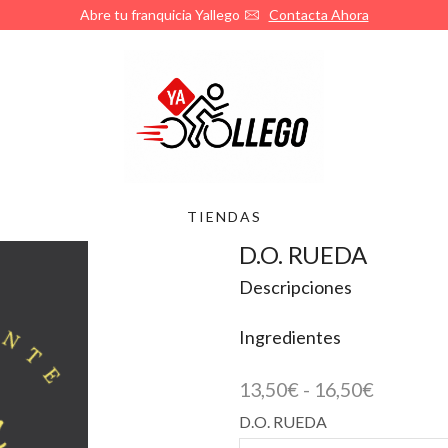
¿Quieres abrir tu franquicia de Yallego?
Llámanos
TIENDAS
D.O. RUEDA
Descripciones
Ingredientes
Rango
13,50
€
-
16,50
€
de
D.O. RUEDA
precios: