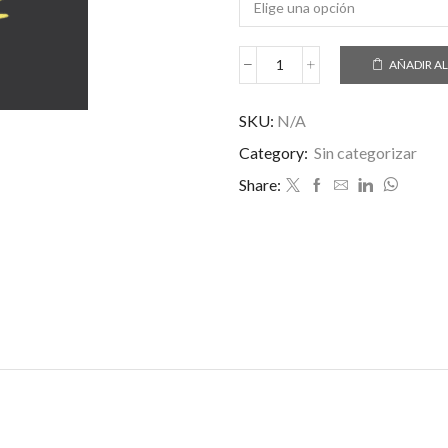
desde
13,50€
hasta
AÑADIR AL
16,50€
SKU:
N/A
Category:
Sin categorizar
Share: