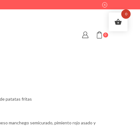
0
0
e patatas fritas
queso manchego semicurado, pimiento rojo asado y