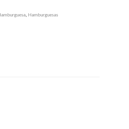
amburguesa
,
Hamburguesas