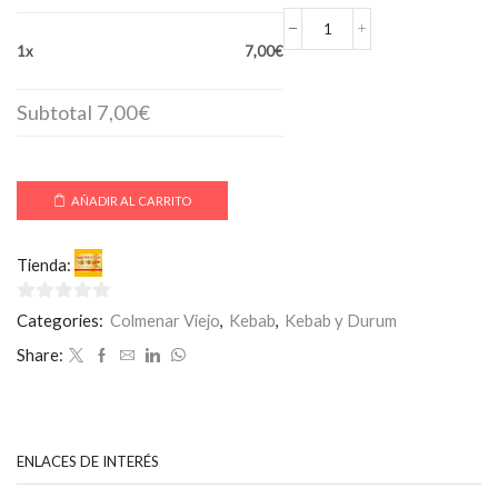
DURÜM
1x
7,00€
MIXTO
cantidad
Subtotal
7,00€
AÑADIR AL CARRITO
Tienda:
SuperKebab-Pizza
0
Categories:
Colmenar Viejo
,
Kebab
,
Kebab y Durum
de
Share:
5
ENLACES DE INTERÉS