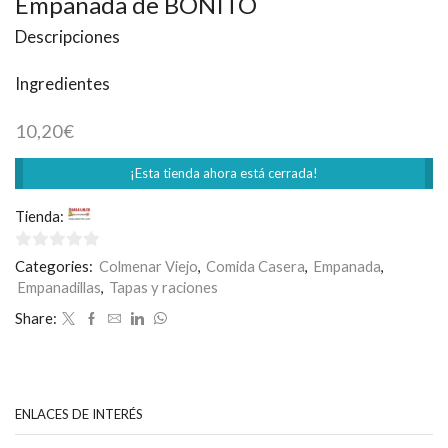
Empanada de BONITO
Descripciones
Ingredientes
10,20
€
¡Esta tienda ahora está cerrada!
Tienda:
Casa Loles
0
Categories:
Colmenar Viejo
,
Comida Casera
,
Empanada
,
de
Empanadillas
,
Tapas y raciones
5
Share:
ENLACES DE INTERÉS