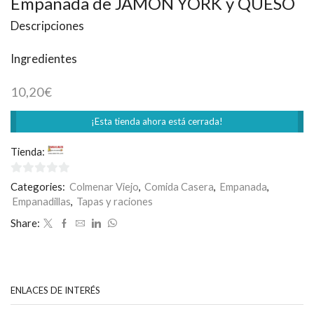
Empanada de JAMÓN YORK y QUESO
Descripciones
Ingredientes
10,20
€
¡Esta tienda ahora está cerrada!
Tienda:
Casa Loles
0
Categories:
Colmenar Viejo
,
Comida Casera
,
Empanada
,
de
Empanadillas
,
Tapas y raciones
5
Share:
ENLACES DE INTERÉS