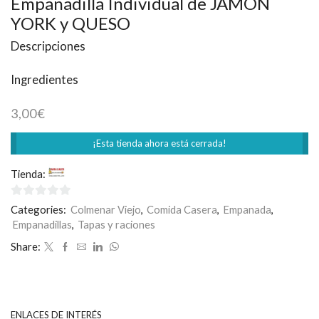
Empanadilla Individual de JAMÓN
YORK y QUESO
Descripciones
Ingredientes
3,00
€
¡Esta tienda ahora está cerrada!
Tienda:
Casa Loles
0
Categories:
Colmenar Viejo
,
Comida Casera
,
Empanada
,
de
Empanadillas
,
Tapas y raciones
5
Share:
ENLACES DE INTERÉS