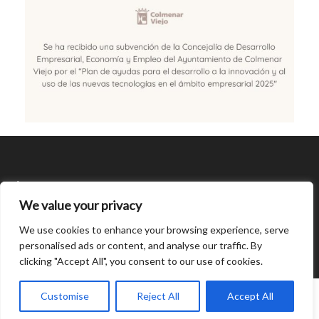
SÍGUENOS
We value your privacy
CONDICIONES DE USO
We use cookies to enhance your browsing experience, serve
personalised ads or content, and analyse our traffic. By
clicking "Accept All", you consent to our use of cookies.
Open
chaty
0
Customise
Reject All
Accept All
© Created by
8theme
- Power Elite ThemeForest Author.
Home
INICIAR SESIÓN
Cart