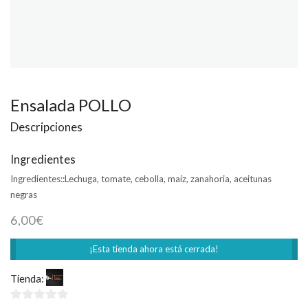
Ensalada POLLO
Descripciones
Ingredientes
Ingredientes::
Lechuga, tomate, cebolla, maíz, zanahoria, aceitunas
negras
6,00
€
¡Esta tienda ahora está cerrada!
Tienda:
La Toscana Colmenar