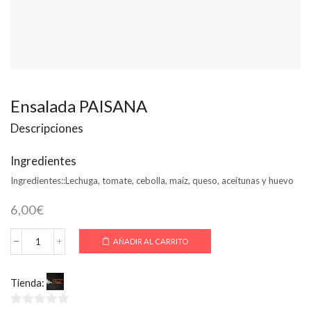
Ensalada PAISANA
Descripciones
Ingredientes
Ingredientes::
Lechuga, tomate, cebolla, maíz, queso, aceitunas y huevo
6,00
€
AÑADIR AL CARRITO
Ensalada
PAISANA
cantidad
Tienda:
La Toscana Colmenar