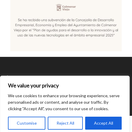
SÍGUENOS
We value your privacy
CONDICIONES DE USO
We use cookies to enhance your browsing experience, serve
personalised ads or content, and analyse our traffic. By
clicking "Accept All", you consent to our use of cookies.
Open
0
chaty
Customise
Reject All
Accept All
© Created by
8theme
- Power Elite ThemeForest Author.
Home
INICIAR SESIÓN
Cart