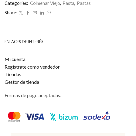
Ternera
4.5
de 5
Categories:
Colmenar Viejo
,
Pasta
,
Pastas
a
la
Share:
Plancha
cantidad
ENLACES DE INTERÉS
Mi cuenta
Regístrate como vendedor
Tiendas
Gestor de tienda
Formas de pago aceptadas: