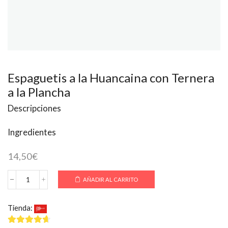
Espaguetis a la Huancaina con Ternera
a la Plancha
Descripciones
Ingredientes
14,50
€
AÑADIR AL CARRITO
Espaguetis
a
la
Tienda:
El Rincón Peruano
Huancaina
con