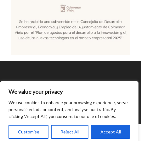
SÍGUENOS
We value your privacy
CONDICIONES DE USO
We use cookies to enhance your browsing experience, serve
personalised ads or content, and analyse our traffic. By
clicking "Accept All", you consent to our use of cookies.
Open
chaty
0
Customise
Reject All
Accept All
© Created by
8theme
- Power Elite ThemeForest Author.
Home
INICIAR SESIÓN
Cart