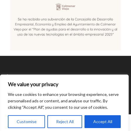
SÍGUENOS
We value your privacy
CONDICIONES DE USO
We use cookies to enhance your browsing experience, serve
personalised ads or content, and analyse our traffic. By
clicking "Accept All", you consent to our use of cookies.
Open
chaty
0
Customise
Reject All
Accept All
© Created by
8theme
- Power Elite ThemeForest Author.
Home
INICIAR SESIÓN
Cart