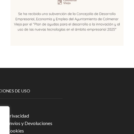
IONES DE USO
egal
a de Privacidad
a de Envíos y Devoluciones
a de Cookies