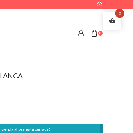
0
0
BLANCA
 tienda ahora está cerrada!