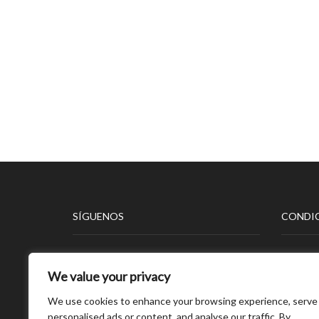
SÍGUENOS
CONDIC
Aviso L
We value your privacy
Polític
Polític
We use cookies to enhance your browsing experience, serve
Polític
personalised ads or content, and analyse our traffic. By