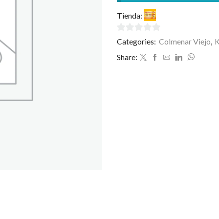
Tienda:
SuperKebab-Pizz
0
Categories:
Colmenar Viejo
,
de
Share:
5