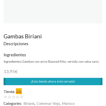
Gambas Biriani
Descripciones
Ingredientes
Ingredientes::
Gambas con arroz Basmati frito, servido con salsa curry
13,95
€
¡Esta tienda ahora está cerrada!
Tienda:
Welcome India
0
Categories:
Birianis
,
Colmenar Viejo
,
Marisco