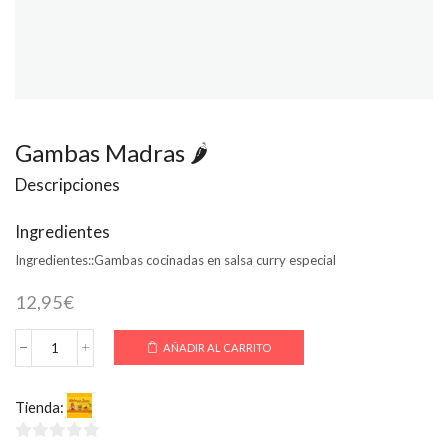
Gambas Madras 🌶
Descripciones
Ingredientes
Ingredientes::
Gambas cocinadas en salsa curry especial
12,95
€
AÑADIR AL CARRITO
Gambas
Madras
🌶
Tienda:
Welcome India
cantidad