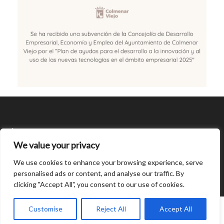
SÍGUENOS
We value your privacy
CONDICIONES DE USO
We use cookies to enhance your browsing experience, serve
personalised ads or content, and analyse our traffic. By
clicking "Accept All", you consent to our use of cookies.
Open
chaty
0
Customise
Reject All
Accept All
© Created by
8theme
- Power Elite ThemeForest Author.
Home
INICIAR SESIÓN
Cart