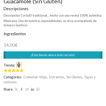
Guacamole (Sin Gluten)
Descripciones
Descripción Corta:
El tradicional… hecho con una receta 100% auténtica
Mexicana. Una de nuestras especialidades, se sirve acompañado de
totopos (nachos)
Ingredientes
14,00
€
¡Esta tienda ahora está cerrada!
Tienda:
Restaurante Mexicano Limón y Sal
5
de 5
Categories:
Colmenar Viejo
,
Entrantes
,
Sin Gluten
,
Tapas y
raciones
Share: