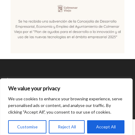
SÍGUENOS
We value your privacy
CONDICIONES DE USO
We use cookies to enhance your browsing experience, serve
personalised ads or content, and analyse our traffic. By
clicking "Accept All", you consent to our use of cookies.
Open
0
chaty
Customise
Reject All
Accept All
© Created by
8theme
- Power Elite ThemeForest Author.
Home
INICIAR SESIÓN
Cart