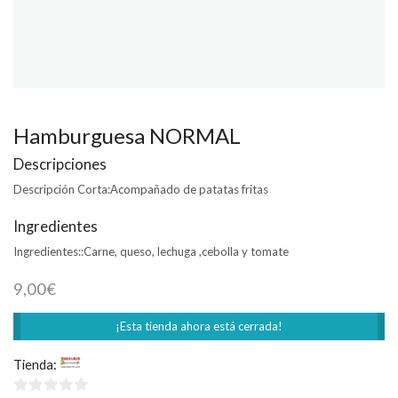
Hamburguesa NORMAL
Descripciones
Descripción Corta:
Acompañado de patatas fritas
Ingredientes
Ingredientes::
Carne, queso, lechuga ,cebolla y tomate
9,00
€
¡Esta tienda ahora está cerrada!
Tienda:
Casa Loles