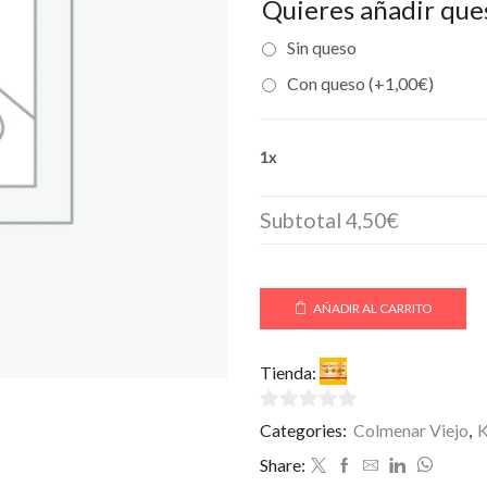
Quieres añadir qu
Sin queso
Con queso (+
1,00
€
)
1x
Subtotal
4,50€
AÑADIR AL CARRITO
Tienda:
SuperKebab-Pizz
0
Categories:
Colmenar Viejo
,
de
Share:
5