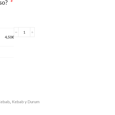
eso?
*
KEBAB
4,50€
MIXTO
cantidad
a
Kebab
,
Kebab y Durum