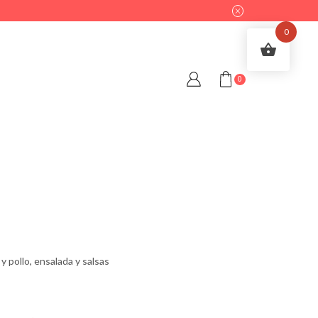
tu franquicia de Yallego?
Llámanos
0
0
y pollo, ensalada y salsas