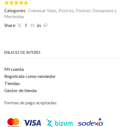
FRAMBUESA
cantidad
5
de 5
Categories:
Colmenar Viejo
,
Postres
,
Postres, Desayunos y
Meriendas
Share:
ENLACES DE INTERÉS
Mi cuenta
Regístrate como vendedor
Tiendas
Gestor de tienda
Formas de pago aceptadas: