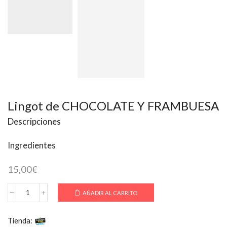
Lingot de CHOCOLATE Y FRAMBUESA
Descripciones
Ingredientes
15,00
€
AÑADIR AL CARRITO
Lingot
de
CHOCOLATE
Tienda:
Kachopo King
Y