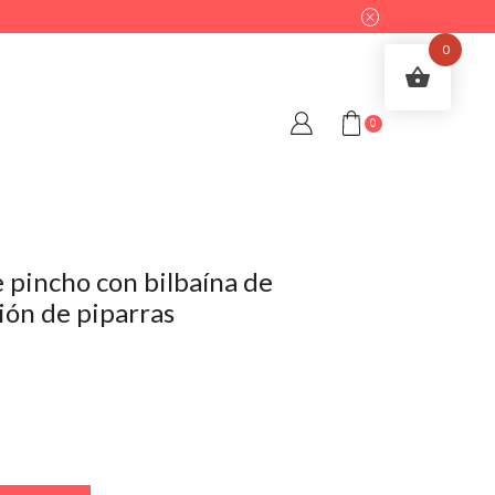
0
0
 pincho con bilbaína de
ión de piparras