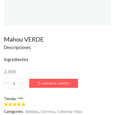
Mahou VERDE
Descripciones
Ingredientes
2,00
€
AÑADIR AL CARRITO
Mahou
VERDE
cantidad
Tienda:
Scalopizzimo
5
de 5
Categories:
Bebidas
,
Cerveza
,
Colmenar Viejo