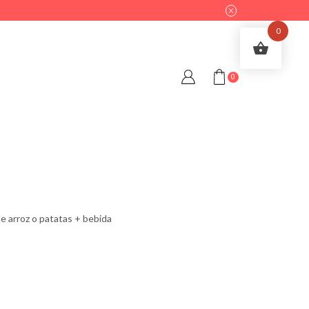
0
0
 arroz o patatas + bebida