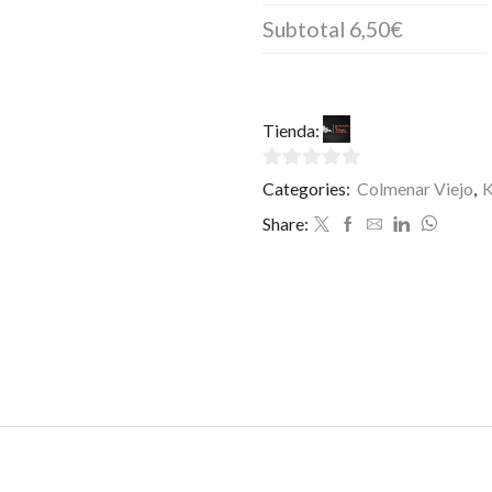
Subtotal
6,50€
Tienda:
La Toscana Colme
0
Categories:
Colmenar Viejo
,
de
Share:
5