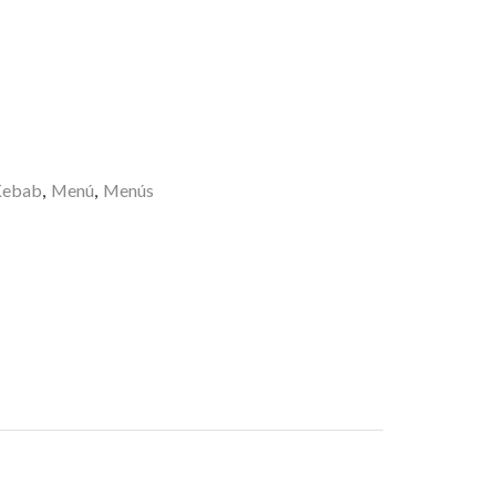
nar
Kebab
,
Menú
,
Menús