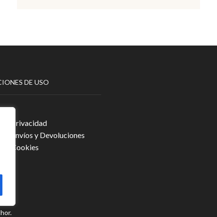
IONES DE USO
egal
a de Privacidad
a de Envíos y Devoluciones
a de Cookies
hor.