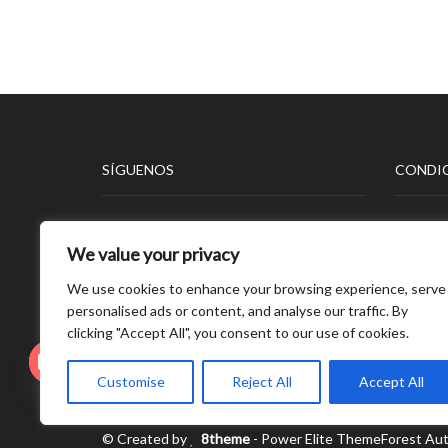
SÍGUENOS
CONDIC
Aviso L
We value your privacy
Polític
Polític
We use cookies to enhance your browsing experience, serve
Polític
personalised ads or content, and analyse our traffic. By
clicking "Accept All", you consent to our use of cookies.
Open
Customise
Reject All
Accept All
chaty
© Created by
8theme
- Power Elite ThemeForest Aut