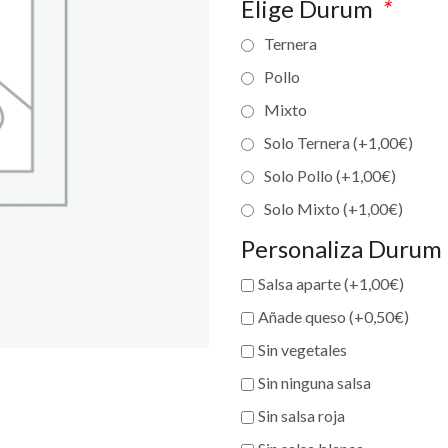
Elige Durum
*
Ternera
Pollo
Mixto
Solo Ternera (+
1,00
€
)
Solo Pollo (+
1,00
€
)
Solo Mixto (+
1,00
€
)
Personaliza Durum
Salsa aparte (+
1,00
€
)
Añade queso (+
0,50
€
)
Sin vegetales
Sin ninguna salsa
Sin salsa roja