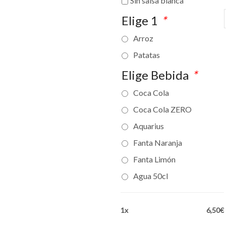
Sin salsa blanca
Elige 1
*
Arroz
Patatas
Elige Bebida
*
Coca Cola
Coca Cola ZERO
Aquarius
Fanta Naranja
Fanta Limón
Agua 50cl
1x
6,50€