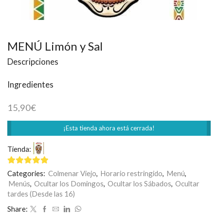
MENÚ Limón y Sal
Descripciones
Ingredientes
15,90
€
¡Esta tienda ahora está cerrada!
Tienda:
Restaurante Mexicano Limón y Sal
5
de 5
Categories:
Colmenar Viejo
,
Horario restringido
,
Menú
,
Menús
,
Ocultar los Domingos
,
Ocultar los Sábados
,
Ocultar
tardes (Desde las 16)
Share: