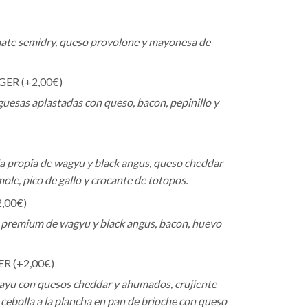
omate semidry, queso provolone y mayonesa de
ER (+
2,00
€
)
esas aplastadas con queso, bacon, pepinillo y
a propia de wagyu y black angus, queso cheddar
le, pico de gallo y crocante de totopos.
2,00
€
)
e premium de wagyu y black angus, bacon, huevo
R (+
2,00
€
)
yu con quesos cheddar y ahumados, crujiente
y cebolla a la plancha en pan de brioche con queso