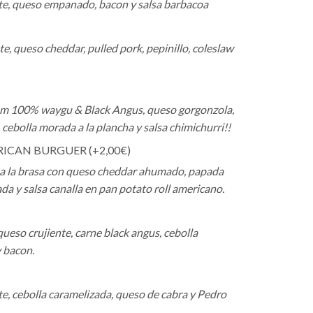
ate, queso empanado, bacon y salsa barbacoa
e, queso cheddar, pulled pork, pepinillo, coleslaw
um 100% waygu & Black Angus, queso gorgonzola,
 cebolla morada a la plancha y salsa chimichurri!!
RICAN BURGUER (+
2,00
€
)
 a la brasa con queso cheddar ahumado, papada
da y salsa canalla en pan potato roll americano.
ueso crujiente, carne black angus, cebolla
 bacon.
te, cebolla caramelizada, queso de cabra y Pedro