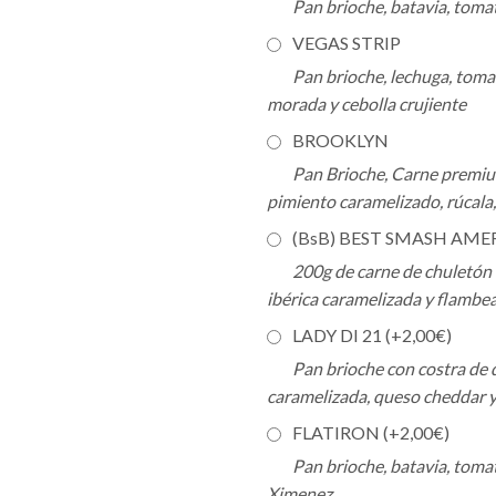
Pan brioche, batavia, tom
VEGAS STRIP
Pan brioche, lechuga, tomat
morada y cebolla crujiente
BROOKLYN
Pan Brioche, Carne premi
pimiento caramelizado, rúcala,
(BsB) BEST SMASH AME
200g de carne de chuletón
ibérica caramelizada y flambea
LADY DI 21 (+
2,00
€
)
Pan brioche con costra de q
caramelizada, queso cheddar y
FLATIRON (+
2,00
€
)
Pan brioche, batavia, toma
Ximenez