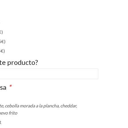
)
€
)
5
€
)
5
€
)
te producto?
esa
*
e, cebolla morada a la plancha, cheddar,
evo frito
R