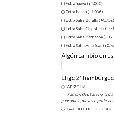
Extra huevo (+
1,00
€
)
Extra bacon (+
1,00
€
)
Extra Salsa Bufallo (+
0,75
€
Extra Salsa Chipotle (+
0,75
Extra Salsa Barbacoa (+
0,7
Extra Salsa American (+
0,7
Algún cambio en es
Elige 2ª hamburgu
ARIZONA
Pan brioche, batavia, tomat
guacamole, mayo chipotle y hu
BACON CHEESE BURGE