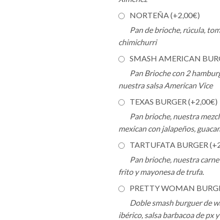
NORTEÑA (+
2,00
€
)
Pan de brioche, rúcula, t
chimichurri
SMASH AMERICAN BURG
Pan Brioche con 2 hamburgu
nuestra salsa American Vice
TEXAS BURGER (+
2,00
€
)
Pan brioche, nuestra mezcl
mexican con jalapeños, guacamo
TARTUFATA BURGER (+
Pan brioche, nuestra carn
frito y mayonesa de trufa.
PRETTY WOMAN BURGE
Doble smash burguer de wa
ibérico, salsa barbacoa de px 