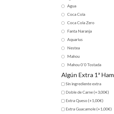
Agua
Coca Cola
Coca Cola Zero
Fanta Naranja
Aquarius
Nestea
Mahou
Mahou 0´0 Tostada
Algún Extra 1ª Ha
Sin ingrediente extra
Doble de Carne (+
3,00
€
)
Extra Queso (+
1,00
€
)
Extra Guacamole (+
1,00
€
)