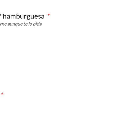
1ª hamburguesa
*
rne aunque te lo pida
*