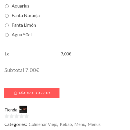
Aquarius
Fanta Naranja
Fanta Limón
Agua 50cl
1x
7,00€
Subtotal
7,00€
AÑADIR AL CARRITO
Tienda:
La Toscana Colmenar
0
Categories:
Colmenar Viejo
,
Kebab
,
Menú
,
Menús
de