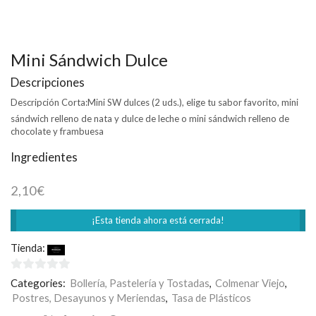
Mini Sándwich Dulce
Descripciones
Descripción Corta:
Mini SW dulces (2 uds.), elige tu sabor favorito, mini
sándwich​ relleno de nata y dulce de leche o mini sándwich​ relleno de
chocolate y frambuesa
Ingredientes
2,10
€
¡Esta tienda ahora está cerrada!
Tienda:
Rodilla
0
Categories:
Bollería, Pastelería y Tostadas
,
Colmenar Viejo
,
de
Postres, Desayunos y Meriendas
,
Tasa de Plásticos
5