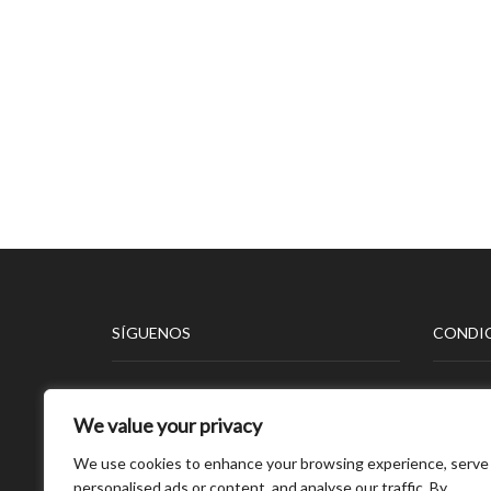
SÍGUENOS
CONDIC
Aviso L
We value your privacy
Polític
Polític
We use cookies to enhance your browsing experience, serve
Polític
personalised ads or content, and analyse our traffic. By