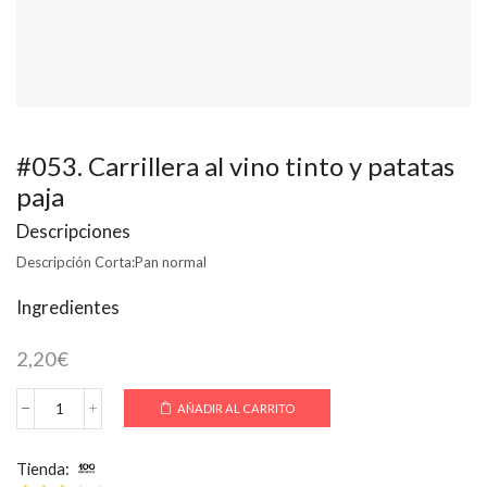
#053. Carrillera al vino tinto y patatas
paja
Descripciones
Descripción Corta:
Pan normal
Ingredientes
2,20
€
AÑADIR AL CARRITO
#053.
Carrillera
al
Tienda:
100 Montaditos
vino