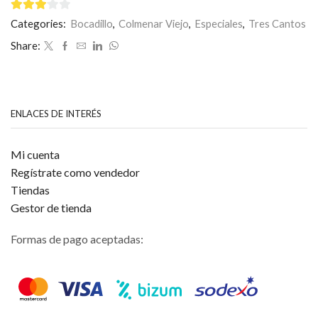
tinto
y
3
de 5
Categories:
Bocadillo
,
Colmenar Viejo
,
Especiales
,
Tres Cantos
patatas
paja
Share:
cantidad
ENLACES DE INTERÉS
Mi cuenta
Regístrate como vendedor
Tiendas
Gestor de tienda
Formas de pago aceptadas: