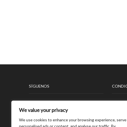
SÍGUENOS
CONDIC
Aviso L
We value your privacy
Polític
Polític
We use cookies to enhance your browsing experience, serve
Polític
personalised ads or content, and analyse our traffic. By