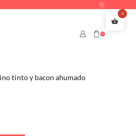
0
0
 vino tinto y bacon ahumado