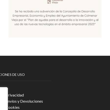
IONES DE USO
egal
a de Privacidad
a de Envíos y Devoluciones
a de Cookies