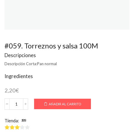
#059. Torreznos y salsa 100M
Descripciones
Descripción Corta:
Pan normal
Ingredientes
2,20
€
AÑADIR AL CARRITO
#059.
Torreznos
y
Tienda:
100 Montaditos
salsa
100M
cantidad
3
de 5