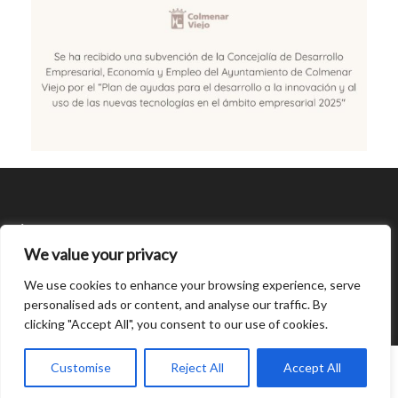
SÍGUENOS
We value your privacy
CONDICIONES DE USO
We use cookies to enhance your browsing experience, serve
personalised ads or content, and analyse our traffic. By
clicking "Accept All", you consent to our use of cookies.
Open
chaty
0
Customise
Reject All
Accept All
© Created by
8theme
- Power Elite ThemeForest Author.
Home
INICIAR SESIÓN
Cart